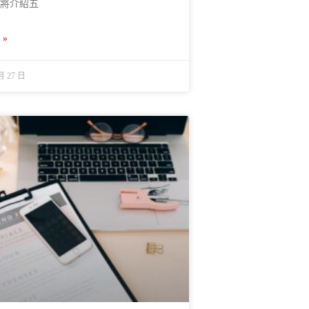
將介紹五
»
月 27 日