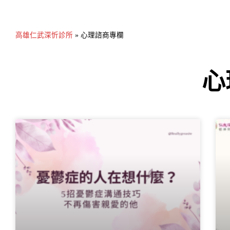
高雄仁武深忻診所
»
心理諮商專欄
心