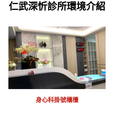
仁武深忻診所環境介紹
身心科掛號櫃檯