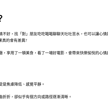
？
不好，找「對」朋友吃吃喝喝聊聊天吐吐苦水，也可以讓心情好轉
果真的會有差異?
廳，享用了一頓美食，看了一場好電影，會帶來快樂愉悅的心情
受是焦慮降低、感覺平靜。
曲折折，卻似乎有個方向或路徑逐漸清晰。