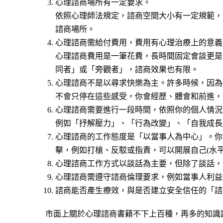
心理諮商場所有一定要求。
依照心理師法規定，諮商空間大小有一定規範，
諮商場所。
心理諮商需給付費用，費用有心理治療上的意義
心理諮商費用是一筆花費，長時間固定會談更是
同者」或「旁觀者」，諮商效果也有限。
心理諮商不是以尋求快樂為主。許多時候，因為
不會只停在這些感受，你會經歷、體會和前進，
心理諮商需要進行一段時間，依照你的個人情況
例如「抒解壓力」、「行為改變」、「自我成長
心理諮商的工作態度是「以當事人為中心」。你
擊，例如打槍、反駁或指責，可以開展自己(水平
心理諮商工作方式以談話為主要，但除了談話，
心理諮商需遵守諮商倫理要求，例如當事人利益
諮商能否產生療效，與是否建立安全信任的「諮
市面上關於心理諮商書籍不下上百種，再多的知識