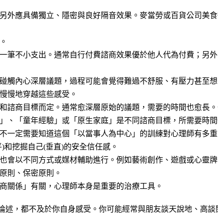
另外應具備獨立、隱密與良好隔音效果。麥當勞或百貨公司美食
。
一筆不小支出。通常自行付費諮商效果優於他人代為付費；另外
碰觸內心深層議題，過程可能會覺得難過不舒服、有壓力甚至想
慢慢地穿越這些感受。
和諮商目標而定。通常愈深層原始的議題，需要的時間也愈長。一
」、「童年經驗」或「原生家庭」是不同諮商目標，所需要時間
不一定需要知道這個「以當事人為中心」的訓練對心理師有多重
)和挖掘自己(垂直)的安全信任感。
也會以不同方式或媒材輔助進行。例如藝術創作、遊戲或心靈牌
原則、保密原則。
商關係」有關，心理師本身是重要的治療工具。
論述，都不及於你自身感受。你可能經常與朋友談天說地、高談