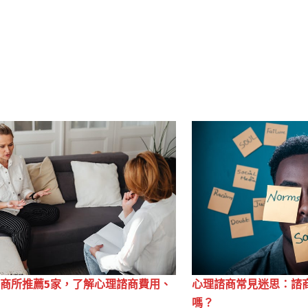
商所推薦5家，了解心理諮商費用、
心理諮商常見迷思：諮
師
嗎？