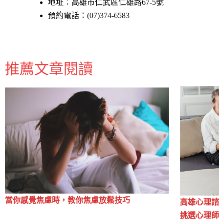
地址：高雄市仁武區仁雄路67-5號
預約電話：(07)374-6583
推薦文章閱讀
當你感覺焦慮時，教你焦慮放鬆技巧
高雄心理諮
挑選心理