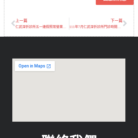
上一篇
下一篇
仁武深忻診所五一連假照常營業，歡迎就診
111年7月仁武深忻診所門診時間調整通知